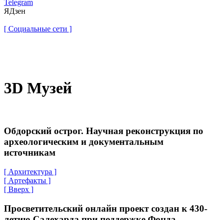
Telegram
ЯДзен
[ Социальные сети ]
Вконтакте
Youtube
Telegram
ЯДзен
3D Музей
Обдорский острог. Научная реконструкция по
археологическим и документальным
источникам
[ Архитектура ]
[ Артефакты ]
[ Вверх ]
Просветительский онлайн проект создан к 430-
летию Салехарда при поддержке Фонда